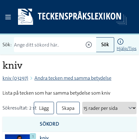
Sök:
Sök
Hjälp/Tips
kniv
kniv (03297)
Andra tecken med samma betydelse
Lista på tecken som har samma betydelse som kniv
Sökresultat: 2 st
Lägg
Skapa
till
PDF
SÖKORD
alla i
1
kniv