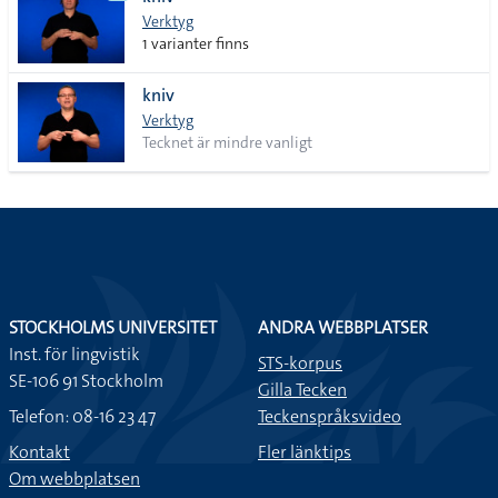
lista
Verktyg
1 varianter finns
kniv
Verktyg
Tecknet är mindre vanligt
STOCKHOLMS UNIVERSITET
ANDRA WEBBPLATSER
Inst. för lingvistik
STS-korpus
SE-106 91 Stockholm
Gilla Tecken
Telefon: 08-16 23 47
Teckenspråksvideo
Kontakt
Fler länktips
Om webbplatsen