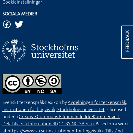
Cookieinställningar
SOCIALA MEDIER
FEEDBACK
Svenskt teckenspråkslexikon by
Avdelningen för teckenspråk,
Institutionen för lingvistik, Stockholms universitet
is licensed
under a
Creative Commons Erkännande-IckeKommersiell-
DelaLika 4.0 Internationell (CC BY-NC-SA 4.0).
Based on a work
at
https://www.su.se/institutionen-for-lingvistik/
. Tillstånd