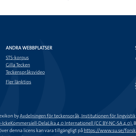
ANDRA WEBBPLATSER
STS-korpus
Gilla Tecken
Teckenspråksvideo
Fler länktips
exikon by
Avdelningen för teckenspråk, Institutionen för lingvisti
keKommersiell-DelaLika 4.0 Internationell (CC BY-NC-SA 4.0).
B
töver denna licens kan vara tillgängligt på
https://www.su.se/fors