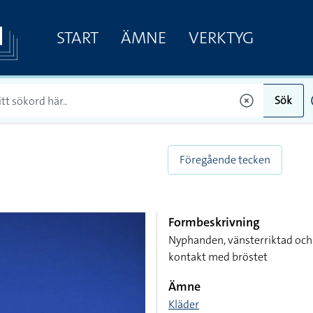
START
ÄMNE
VERKTYG
Sök
Föregående tecken
Formbeskrivning
Nyphanden, vänsterriktad och 
kontakt med bröstet
Ämne
Kläder