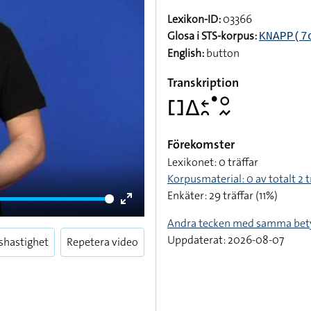
Lexikon-ID:
03366
Glosa i STS-korpus:
KNAPP(7
English:
button
Transkription
􌤓􌤩􌥓􌥘􌤟􌥰􌦌
Förekomster
Lexikonet: 0 träffar
Korpusmaterial: 0 av totalt 2 t
Enkäter: 29 träffar (11%)
Enter
Andra tecken med samma bet
fullscreen
Uppdaterat: 2026-08-07
shastighet
Repetera video