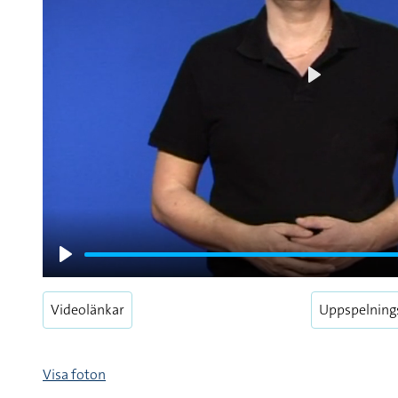
Play
Play
Videolänkar
Uppspelning
Visa foton