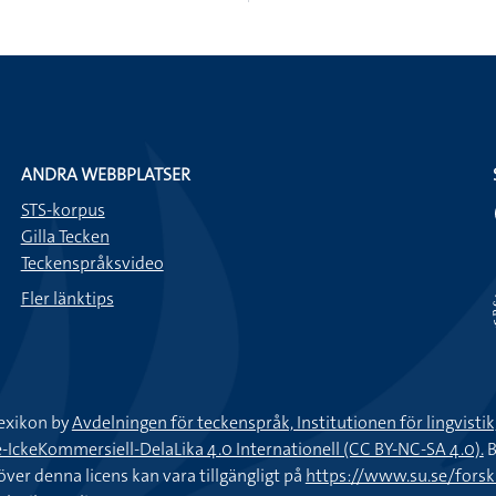
ANDRA WEBBPLATSER
STS-korpus
Gilla Tecken
Teckenspråksvideo
Fler länktips
exikon by
Avdelningen för teckenspråk, Institutionen för lingvisti
keKommersiell-DelaLika 4.0 Internationell (CC BY-NC-SA 4.0).
B
töver denna licens kan vara tillgängligt på
https://www.su.se/fors