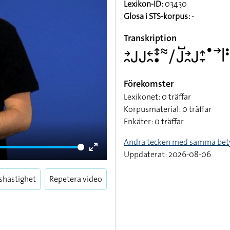
Lexikon-ID:
03430
Glosa i STS-korpus:
-
Transkription
􌥔􌥘􌤢􌤢􌥓􌥘􌥥􌥡􌦇􌥠􌤢􌤹􌥔􌥘􌤢􌤴􌥙􌤟􌥣􌥼􌥻
Förekomster
Lexikonet: 0 träffar
Korpusmaterial: 0 träffar
Enkäter: 0 träffar
Andra tecken med samma bet
Uppdaterat: 2026-08-06
Enter
fullscreen
shastighet
Repetera video