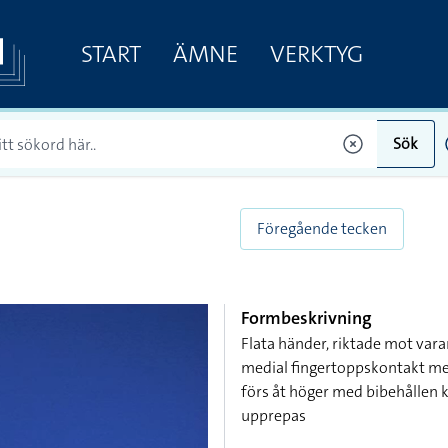
START
ÄMNE
VERKTYG
Sök
Föregående tecken
Formbeskrivning
Flata händer, riktade mot vara
medial fingertoppskontakt me
förs åt höger med bibehållen 
upprepas