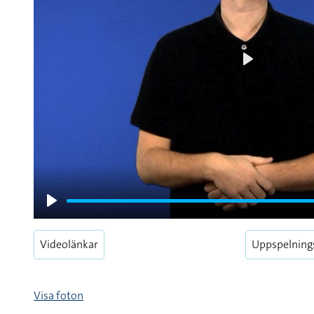
Play
Play
Videolänkar
Uppspelning
Visa foton