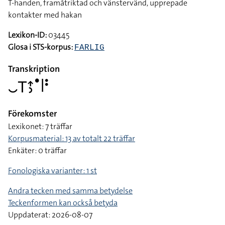
T-handen, framåtriktad och vänstervänd, upprepade
kontakter med hakan
Lexikon-ID:
03445
Glosa i STS-korpus:
FARLIG
Transkription
􌤛􌥊􌤴􌤶􌤟􌥼􌥻
Förekomster
Lexikonet: 7 träffar
Korpusmaterial: 13 av totalt 22 träffar
Enkäter: 0 träffar
Fonologiska varianter: 1 st
Andra tecken med samma betydelse
Teckenformen kan också betyda
Uppdaterat: 2026-08-07