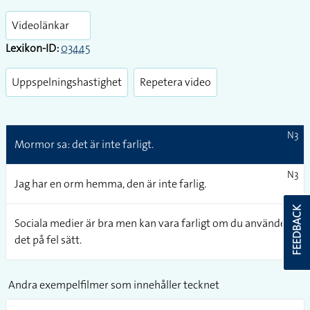
Play
Enter
fullsc
Videolänkar
Lexikon-ID:
03445
Uppspelningshastighet
Repetera video
N3
Mormor sa: det är inte farligt.
N3
Jag har en orm hemma, den är inte farlig.
FEEDBACK
N3
Sociala medier är bra men kan vara farligt om du använder
det på fel sätt.
Andra exempelfilmer som innehåller tecknet