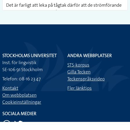
Det är farligt att leka på tågtak därför att de strömförande
ledningarna ovanför är på över tio tusen volt.
Min faster är så snäll för hon bakar alltid bullar och kakor.
Men det är lite farligt för man riskerar att gå upp i vikt.
STOCKHOLMS UNIVERSITET
ANDRA WEBBPLATSER
Inst. för lingvistik
STS-korpus
SE-106 91 Stockholm
Gilla Tecken
Telefon: 08-16 23 47
Teckenspråksvideo
Kontakt
Fler länktips
Om webbplatsen
Cookieinställningar
SOCIALA MEDIER