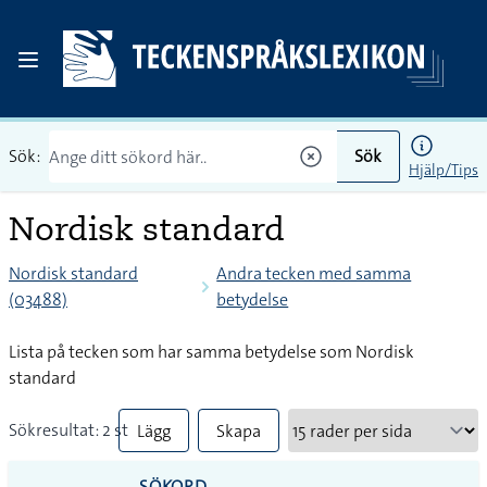
Sök:
Sök
Hjälp/Tips
Nordisk standard
Nordisk standard
Andra tecken med samma
(03488)
betydelse
Lista på tecken som har samma betydelse som Nordisk
standard
Sökresultat: 2 st
Lägg
Skapa
till
PDF
SÖKORD