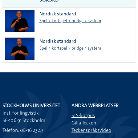
alla i
Nordisk standard
lista
Spel > kortspel > bridge > system
Nordisk standard
Spel > kortspel > bridge > system
STOCKHOLMS UNIVERSITET
ANDRA WEBBPLATSER
Inst. för lingvistik
STS-korpus
SE-106 91 Stockholm
Gilla Tecken
Telefon: 08-16 23 47
Teckenspråksvideo