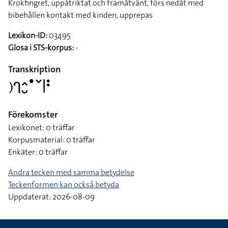
Krokfingret, uppåtriktat och framåtvänt, förs nedåt med
bibehållen kontakt med kinden, upprepas
Lexikon-ID:
03495
Glosa i STS-korpus:
-
Transkription
􌤊􌤪􌤵􌤷􌤟􌥧􌥼􌥻
Förekomster
Lexikonet: 0 träffar
Korpusmaterial: 0 träffar
Enkäter: 0 träffar
Andra tecken med samma betydelse
Teckenformen kan också betyda
Uppdaterat: 2026-08-09