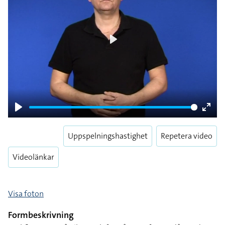
Play
Play
Enter
fulls
Uppspelningshastighet
Repetera video
Videolänkar
Visa foton
Formbeskrivning