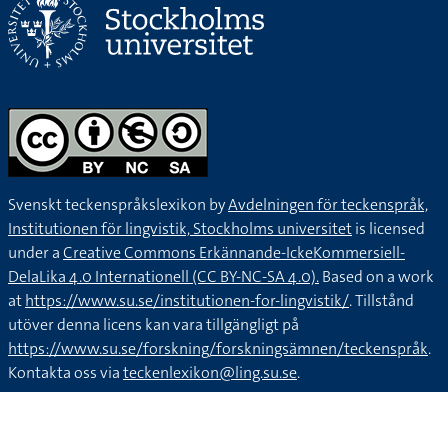
Svenskt teckenspråkslexikon by
Avdelningen för teckenspråk,
Institutionen för lingvistik, Stockholms universitet
is licensed
under a
Creative Commons Erkännande-IckeKommersiell-
DelaLika 4.0 Internationell (CC BY-NC-SA 4.0).
Based on a work
at
https://www.su.se/institutionen-for-lingvistik/
. Tillstånd
utöver denna licens kan vara tillgängligt på
https://www.su.se/forskning/forskningsämnen/teckenspråk
.
Kontakta oss via
teckenlexikon@ling.su.se
.