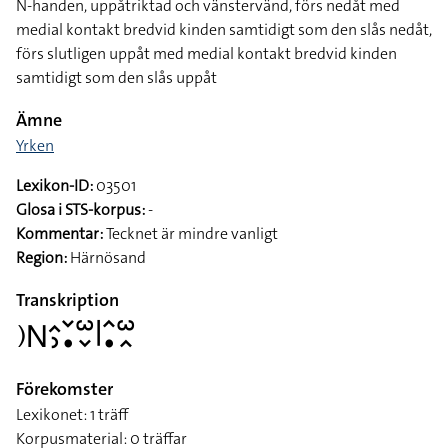
N-handen, uppåtriktad och vänstervänd, förs nedåt med
medial kontakt bredvid kinden samtidigt som den slås nedåt,
förs slutligen uppåt med medial kontakt bredvid kinden
samtidigt som den slås uppåt
Ämne
Yrken
Lexikon-ID:
03501
Glosa i STS-korpus:
-
Kommentar:
Tecknet är mindre vanligt
Region:
Härnösand
Transkription
􌤊􌥌􌤵􌤶􌥧􌥡􌥱􌦀􌥼􌥦􌥡􌥱􌥿
Förekomster
Lexikonet: 1 träff
Korpusmaterial: 0 träffar