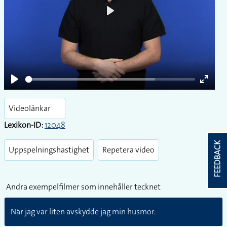
Play
Play
Enter
fullsc
Videolänkar
Lexikon-ID:
12048
FEEDBACK
Uppspelningshastighet
Repetera video
Andra exempelfilmer som innehåller tecknet
När jag var liten avskydde jag min husmor.