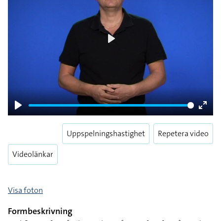
Play
Play
Enter
fulls
Uppspelningshastighet
Repetera video
Videolänkar
Visa foton
Formbeskrivning