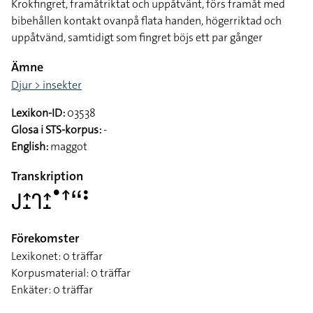
Krokfingret, framåtriktat och uppåtvänt, förs framåt med
bibehållen kontakt ovanpå flata handen, högerriktad och
uppåtvänd, samtidigt som fingret böjs ett par gånger
Ämne
Djur > insekter
Lexikon-ID:
03538
Glosa i STS-korpus:
-
English:
maggot
Transkription
􌤢􌤴􌤸􌤪􌤴􌤸􌤟􌦃􌦨􌥻
Förekomster
Lexikonet: 0 träffar
Korpusmaterial: 0 träffar
Enkäter: 0 träffar