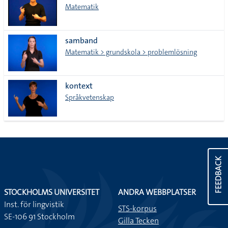
Matematik
samband
Matematik > grundskola > problemlösning
kontext
Språkvetenskap
FEEDBACK
STOCKHOLMS UNIVERSITET
ANDRA WEBBPLATSER
Inst. för lingvistik
STS-korpus
SE-106 91 Stockholm
Gilla Tecken