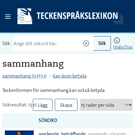
Sök:
Sök
Hjälp/Tips
sammanhang
sammanhang (03553)
Kan även betyda
Teckenformen för sammanhang kan också betyda
Sökresultat: 13 st
Lägg
Skapa
till
PDF
SÖKORD
alla i
angående, beträffande
avseende, rörande