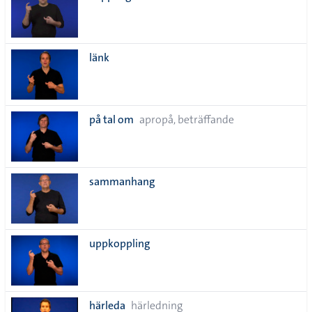
länk
på tal om
apropå, beträffande
sammanhang
uppkoppling
härleda
härledning