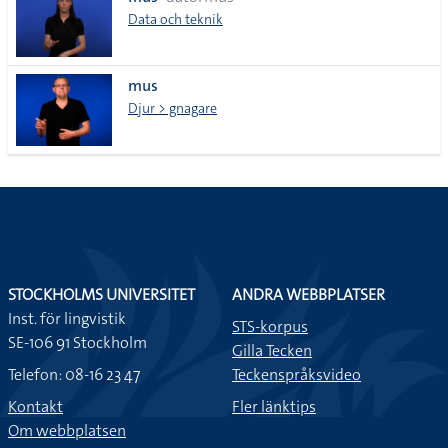
lista
Data och teknik
mus
Djur > gnagare
STOCKHOLMS UNIVERSITET
ANDRA WEBBPLATSER
Inst. för lingvistik
STS-korpus
SE-106 91 Stockholm
Gilla Tecken
Telefon: 08-16 23 47
Teckenspråksvideo
Kontakt
Fler länktips
Om webbplatsen