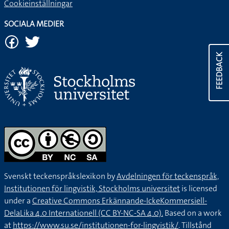
Cookieinställningar
SOCIALA MEDIER
FEEDBACK
Svenskt teckenspråkslexikon by
Avdelningen för teckenspråk,
Institutionen för lingvistik, Stockholms universitet
is licensed
under a
Creative Commons Erkännande-IckeKommersiell-
DelaLika 4.0 Internationell (CC BY-NC-SA 4.0).
Based on a work
at
https://www.su.se/institutionen-for-lingvistik/
. Tillstånd