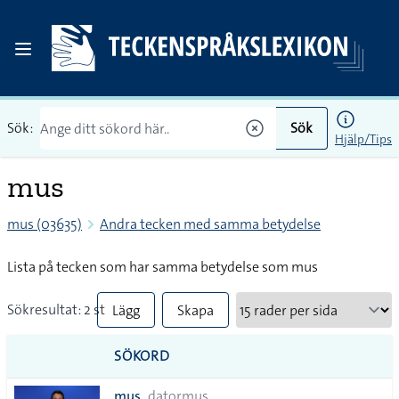
Sök:
Sök
Hjälp/Tips
mus
mus (03635)
Andra tecken med samma betydelse
Lista på tecken som har samma betydelse som mus
Sökresultat: 2 st
Lägg
Skapa
till
PDF
SÖKORD
alla i
mus
datormus