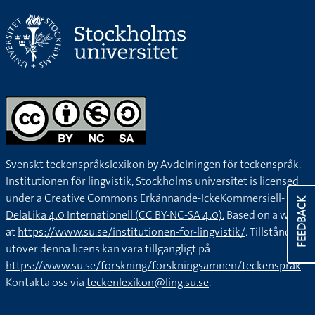
Svenskt teckenspråkslexikon by
Avdelningen för teckenspråk,
Institutionen för lingvistik, Stockholms universitet
is licensed
under a
Creative Commons Erkännande-IckeKommersiell-
FEEDBACK
DelaLika 4.0 Internationell (CC BY-NC-SA 4.0).
Based on a work
at
https://www.su.se/institutionen-for-lingvistik/
. Tillstånd
utöver denna licens kan vara tillgängligt på
https://www.su.se/forskning/forskningsämnen/teckenspråk
.
Kontakta oss via
teckenlexikon@ling.su.se
.