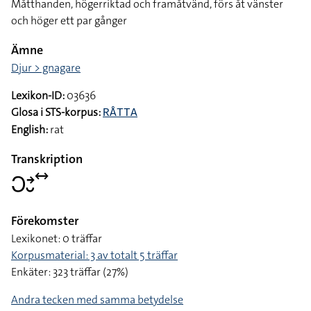
Måtthanden, högerriktad och framåtvänd, förs åt vänster
och höger ett par gånger
Ämne
Djur > gnagare
Lexikon-ID:
03636
Glosa i STS-korpus:
RÅTTA
English:
rat
Transkription
􌥋􌥔􌤷􌥤
Förekomster
Lexikonet: 0 träffar
Korpusmaterial: 3 av totalt 5 träffar
Enkäter: 323 träffar (27%)
Andra tecken med samma betydelse