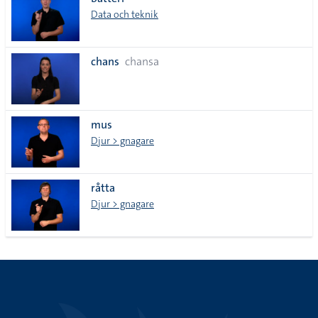
lista
Data och teknik
chans
chansa
mus
Djur > gnagare
råtta
Djur > gnagare