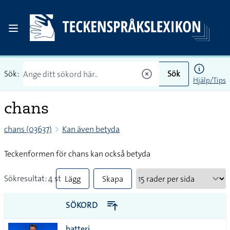
Sök:
Sök
Hjälp/Tips
chans
chans (03637)
Kan även betyda
Teckenformen för chans kan också betyda
Sökresultat: 4 st
Lägg
Skapa
till
PDF
SÖKORD
alla i
batteri