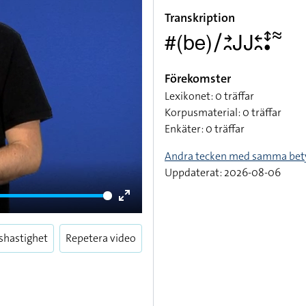
Transkription
#(be)􌥠􌥔􌥘􌤢􌤢􌥓􌥘􌥥􌥡􌦇
Förekomster
Lexikonet: 0 träffar
Korpusmaterial: 0 träffar
Enkäter: 0 träffar
Andra tecken med samma bet
Uppdaterat: 2026-08-06
Enter
fullscreen
shastighet
Repetera video