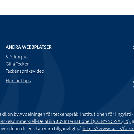
ANDRA WEBBPLATSER
STS-korpus
Gilla Tecken
Teckenspråksvideo
Fler länktips
exikon by
Avdelningen för teckenspråk, Institutionen för lingvisti
keKommersiell-DelaLika 4.0 Internationell (CC BY-NC-SA 4.0).
B
töver denna licens kan vara tillgängligt på
https://www.su.se/fors