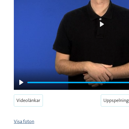
Play
Play
Videolänkar
Uppspelning
Visa foton