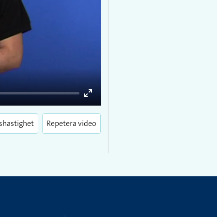
Enter
fullscreen
shastighet
Repetera video