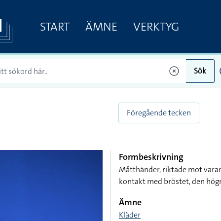
START
ÄMNE
VERKTYG
Sök
Föregående tecken
Formbeskrivning
Måtthänder, riktade mot varan
kontakt med bröstet, den hög
Ämne
Kläder