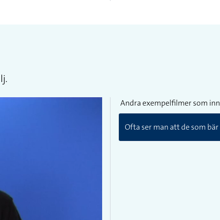
j.
Andra exempelfilmer som inn
Ofta ser man att de som bär s