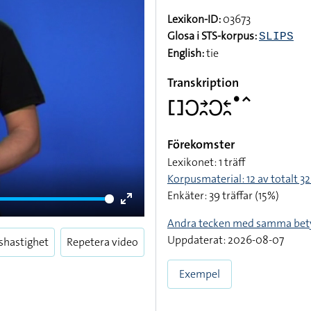
Lexikon-ID:
03673
Glosa i STS-korpus:
SLIPS
English:
tie
Transkription
􌤓􌥋􌥔􌥘􌥋􌥓􌥘􌤟􌥦
Förekomster
Lexikonet: 1 träff
Korpusmaterial: 12 av totalt 32
Enkäter: 39 träffar (15%)
Enter
Andra tecken med samma bet
fullscreen
Uppdaterat: 2026-08-07
shastighet
Repetera video
Exempel