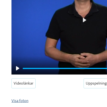
Play
Play
Videolänkar
Uppspelning
Visa foton