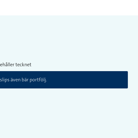
ehåller tecknet
lips även bär portfölj.