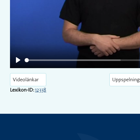
Play
Play
Videolänkar
Uppspelning
Lexikon-ID:
12338