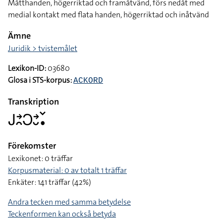
Måtthanden, högerriktad och framåtvänd, förs nedåt med
medial kontakt med flata handen, högerriktad och inåtvänd
Ämne
Juridik > tvistemålet
Lexikon-ID:
03680
Glosa i STS-korpus:
ACKORD
Transkription
􌤢􌥔􌥘􌥋􌥔􌤷􌥧􌥡
Förekomster
Lexikonet: 0 träffar
Korpusmaterial: 0 av totalt 1 träffar
Enkäter: 141 träffar (42%)
Andra tecken med samma betydelse
Teckenformen kan också betyda