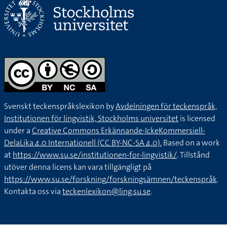
Svenskt teckenspråkslexikon by
Avdelningen för teckenspråk,
Institutionen för lingvistik, Stockholms universitet
is licensed
under a
Creative Commons Erkännande-IckeKommersiell-
DelaLika 4.0 Internationell (CC BY-NC-SA 4.0).
Based on a work
at
https://www.su.se/institutionen-for-lingvistik/
. Tillstånd
utöver denna licens kan vara tillgängligt på
https://www.su.se/forskning/forskningsämnen/teckenspråk
.
Kontakta oss via
teckenlexikon@ling.su.se
.