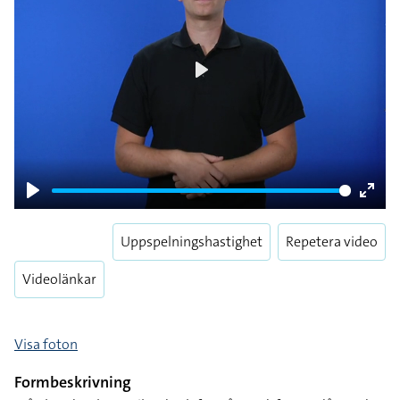
Play
Play
Enter
fulls
Uppspelningshastighet
Repetera video
Videolänkar
Visa foton
Formbeskrivning