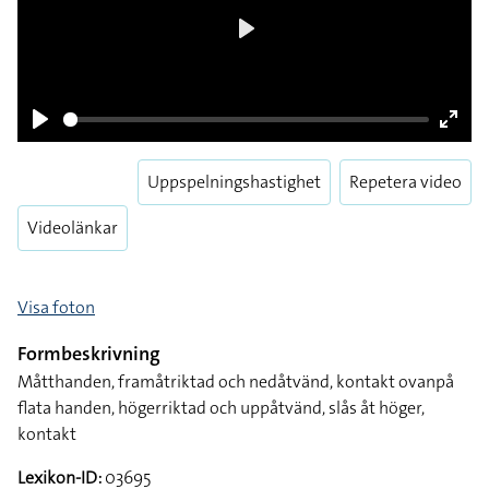
Play
Play
Enter
fulls
Uppspelningshastighet
Repetera video
Videolänkar
Visa foton
Formbeskrivning
Måtthanden, framåtriktad och nedåtvänd, kontakt ovanpå
flata handen, högerriktad och uppåtvänd, slås åt höger,
kontakt
Lexikon-ID:
03695