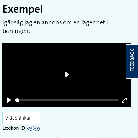
Exempel
Igår såg jag en annons om en lägenhet i
tidningen.
FEEDBACK
Play
Play
Enter
fullsc
Videolänkar
Lexikon-ID:
03695