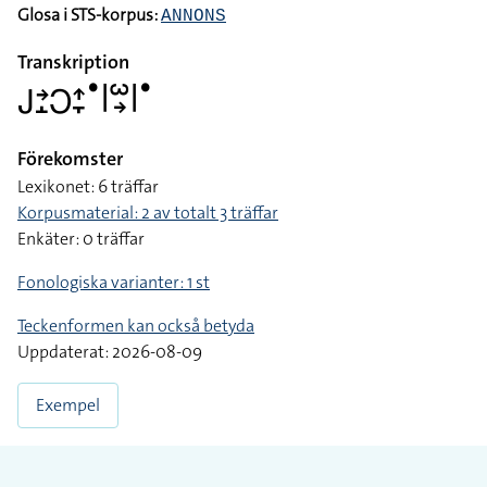
Glosa i STS-korpus:
ANNONS
Transkription
􌤢􌥔􌤸􌥋􌤴􌥙􌤟􌥼􌥱􌥽􌥼􌤟
Förekomster
Lexikonet: 6 träffar
Korpusmaterial: 2 av totalt 3 träffar
Enkäter: 0 träffar
Fonologiska varianter: 1 st
Teckenformen kan också betyda
Uppdaterat: 2026-08-09
Exempel