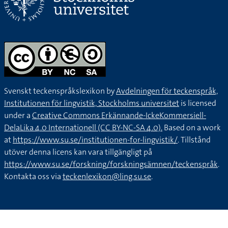
Svenskt teckenspråkslexikon by
Avdelningen för teckenspråk,
Institutionen för lingvistik, Stockholms universitet
is licensed
under a
Creative Commons Erkännande-IckeKommersiell-
DelaLika 4.0 Internationell (CC BY-NC-SA 4.0).
Based on a work
at
https://www.su.se/institutionen-for-lingvistik/
. Tillstånd
utöver denna licens kan vara tillgängligt på
https://www.su.se/forskning/forskningsämnen/teckenspråk
.
Kontakta oss via
teckenlexikon@ling.su.se
.