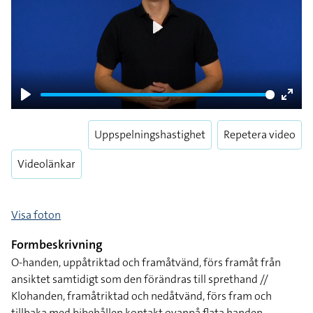
Play
Play
Enter
fulls
Uppspelningshastighet
Repetera video
Videolänkar
Visa foton
Formbeskrivning
O-handen, uppåtriktad och framåtvänd, förs framåt från
ansiktet samtidigt som den förändras till sprethand //
Klohanden, framåtriktad och nedåtvänd, förs fram och
tillbaka med bibehållen kontakt ovanpå flata handen,