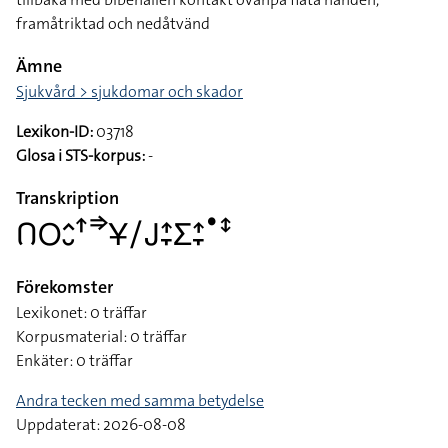
framåtriktad och nedåtvänd
Ämne
Sjukvård > sjukdomar och skador
Lexikon-ID:
03718
Glosa i STS-korpus:
-
Transkription
􌤂􌥆􌤵􌤷􌦃􌦆􌥃􌥠􌤢􌤴􌥙􌤥􌤴􌥙􌤟􌥥
Förekomster
Lexikonet: 0 träffar
Korpusmaterial: 0 träffar
Enkäter: 0 träffar
Andra tecken med samma betydelse
Uppdaterat: 2026-08-08