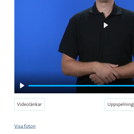
Play
Play
Videolänkar
Uppspelning
Visa foton