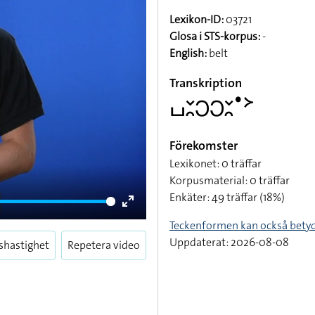
Lexikon-ID:
03721
Glosa i STS-korpus:
-
English:
belt
Transkription
􌤖􌥖􌥘􌥋􌥋􌥖􌥘􌤟􌦅
Förekomster
Lexikonet: 0 träffar
Korpusmaterial: 0 träffar
Enkäter: 49 träffar (18%)
Enter
Teckenformen kan också bety
fullscreen
Uppdaterat: 2026-08-08
shastighet
Repetera video