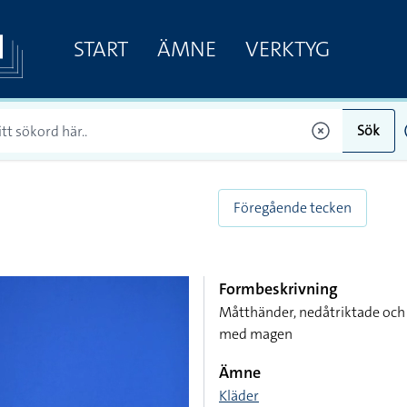
START
ÄMNE
VERKTYG
Sök
Föregående tecken
Formbeskrivning
Måtthänder, nedåtriktade och
med magen
Ämne
Kläder