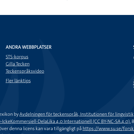
ANDRA WEBBPLATSER
STS-korpus
Gilla Tecken
Teckenspråksvideo
Fler länktips
exikon by
Avdelningen för teckenspråk, Institutionen för lingvisti
keKommersiell-DelaLika 4.0 Internationell (CC BY-NC-SA 4.0).
B
töver denna licens kan vara tillgängligt på
https://www.su.se/fors