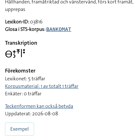
Hållhanden, framåtriktad och vänstervänd, förs kort framåt,
upprepas
Lexikon-ID:
03816
Glosa i STS-korpus:
BANKOMAT
Transkription
􌤫􌤴􌤶􌥵􌥼􌥻
Förekomster
Lexikonet: 5 träffar
Korpusmaterial: 1 av totalt 1 träffar
Enkäter: 0 träffar
Teckenformen kan också betyda
Uppdaterat: 2026-08-08
Exempel