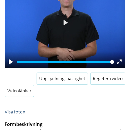
Play
Play
Enter
fulls
Uppspelningshastighet
Repetera video
Videolänkar
Visa foton
Formbeskrivning