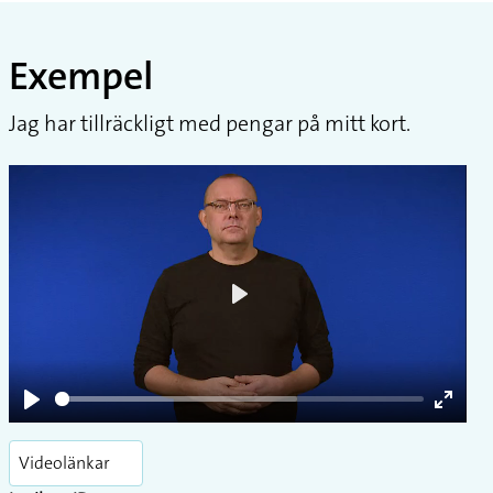
Exempel
Jag har tillräckligt med pengar på mitt kort.
Play
Play
Enter
fullsc
Videolänkar