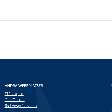
ANDRA WEBBPLATSER
STS-korpus
Gilla Tecken
Teckenspråksvideo