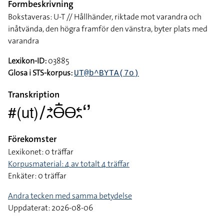
Formbeskrivning
Bokstaveras: U-T // Hållhänder, riktade mot varandra och
inåtvända, den högra framför den vänstra, byter plats med
varandra
Lexikon-ID:
03885
Glosa i STS-korpus:
UT@b^BYTA(7o)
Transkription
#(ut)􌥠􌥔􌥘􌤫􌥛􌤫􌥓􌥘􌥬
Förekomster
Lexikonet: 0 träffar
Korpusmaterial: 4 av totalt 4 träffar
Enkäter: 0 träffar
Andra tecken med samma betydelse
Uppdaterat: 2026-08-06