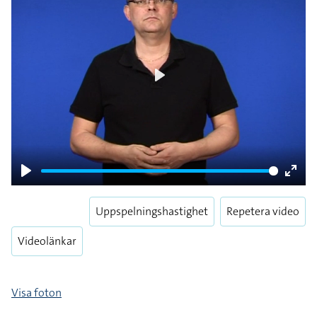
Play
Play
Enter
fulls
Uppspelningshastighet
Repetera video
Videolänkar
Visa foton