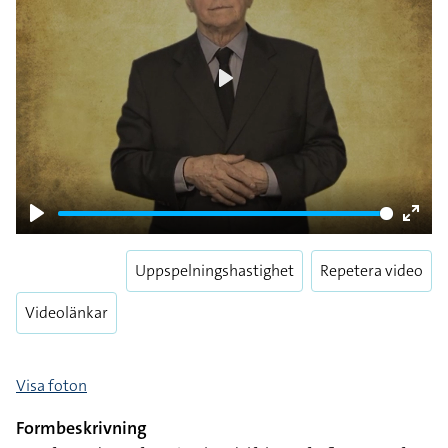
Play
Play
Enter
fulls
Uppspelningshastighet
Repetera video
Videolänkar
Visa foton
Formbeskrivning