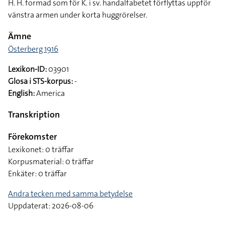
H. H. formad som för K. i sv. handalfabetet förflyttas uppför
vänstra armen under korta huggrörelser.
Ämne
Österberg 1916
Lexikon-ID:
03901
Glosa i STS-korpus:
-
English:
America
Transkription
Förekomster
Lexikonet: 0 träffar
Korpusmaterial: 0 träffar
Enkäter: 0 träffar
Andra tecken med samma betydelse
Uppdaterat: 2026-08-06