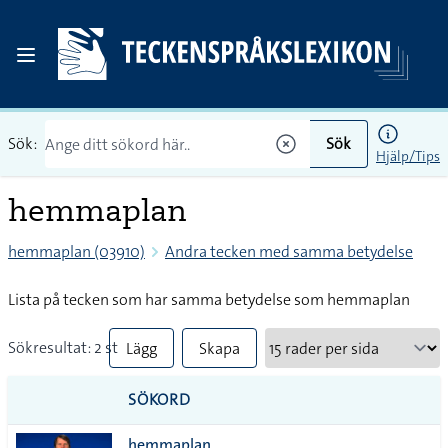
Sök:
Sök
Hjälp/Tips
hemmaplan
hemmaplan (03910)
Andra tecken med samma betydelse
Lista på tecken som har samma betydelse som hemmaplan
Sökresultat: 2 st
Lägg
Skapa
till
PDF
SÖKORD
alla i
hemmaplan