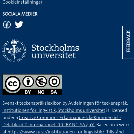
Cookieinställningar
SOCIALA MEDIER
FEEDBACK
Svenskt teckenspråkslexikon by
Avdelningen för teckenspråk,
Institutionen för lingvistik, Stockholms universitet
is licensed
under a
Creative Commons Erkännande-IckeKommersiell-
DelaLika 4.0 Internationell (CC BY-NC-SA 4.0).
Based on a work
at
https://www.su.se/institutionen-for-lingvistik/
. Tillstånd