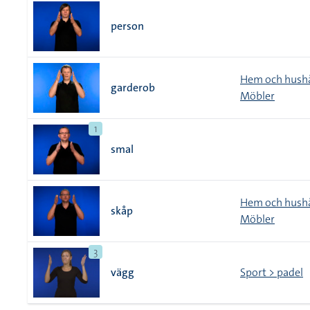
person
Hem och hushå
garderob
Möbler
1
smal
Hem och hushå
skåp
Möbler
3
vägg
Sport > padel