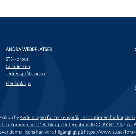
ANDRA WEBBPLATSER
STS-korpus
Gilla Tecken
Teckenspråksvideo
Fler länktips
exikon by
Avdelningen för teckenspråk, Institutionen för lingvisti
keKommersiell-DelaLika 4.0 Internationell (CC BY-NC-SA 4.0).
B
töver denna licens kan vara tillgängligt på
https://www.su.se/fors