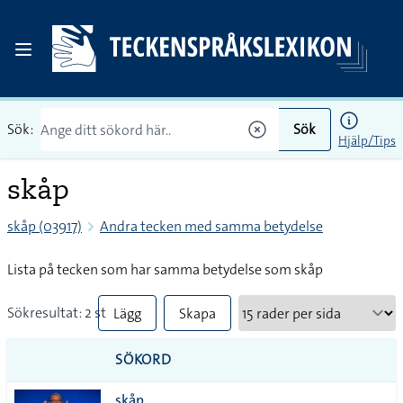
Sök:
Sök
Hjälp/Tips
skåp
skåp (03917)
Andra tecken med samma betydelse
Lista på tecken som har samma betydelse som skåp
Sökresultat: 2 st
Lägg
Skapa
till
PDF
SÖKORD
alla i
skåp