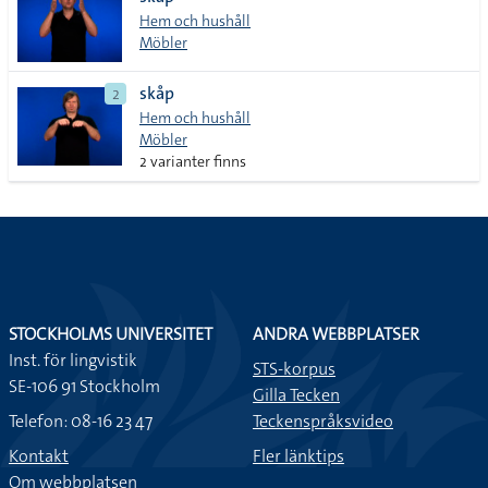
lista
Hem och hushåll
Möbler
skåp
2
Hem och hushåll
Möbler
2 varianter finns
STOCKHOLMS UNIVERSITET
ANDRA WEBBPLATSER
Inst. för lingvistik
STS-korpus
SE-106 91 Stockholm
Gilla Tecken
Telefon: 08-16 23 47
Teckenspråksvideo
Kontakt
Fler länktips
Om webbplatsen