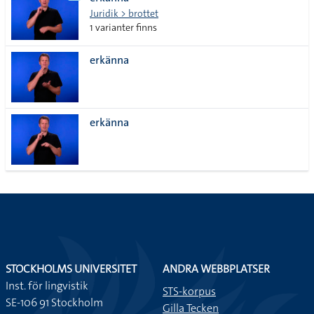
lista
Juridik > brottet
1 varianter finns
erkänna
erkänna
STOCKHOLMS UNIVERSITET
ANDRA WEBBPLATSER
Inst. för lingvistik
STS-korpus
SE-106 91 Stockholm
Gilla Tecken