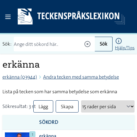
Sök:
Sök
Hjälp/Tips
erkänna
erkänna (03944)
Andra tecken med samma betydelse
Lista på tecken som har samma betydelse som erkänna
Sökresultat: 3 st
Lägg
Skapa
till
PDF
SÖKORD
alla i
1
erkänna