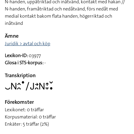
N-handen, uppåtriktad och inåtvänd, kontakt med hakan //
N-handen, framåtriktad och nedåtvänd, förs nedåt med
medial kontakt bakom flata handen, högerriktad och
inåtvänd
Ämne
Juridik > avtal och köp
Lexikon-ID:
03977
Glosa i STS-korpus:
-
Transkription
􌤛􌥌􌤵􌥘􌤟􌥠􌤢􌥔􌥘􌥌􌤴􌥙􌥧􌥡
Förekomster
Lexikonet: 0 träffar
Korpusmaterial: 0 träffar
Enkäter: 5 träffar (2%)