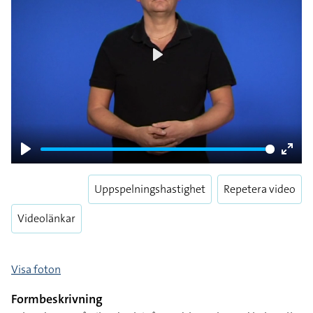
Play
Play
Enter
fulls
Uppspelningshastighet
Repetera video
Videolänkar
Visa foton
Formbeskrivning