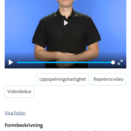
Play
Play
Enter
fulls
Uppspelningshastighet
Repetera video
Videolänkar
Visa foton
Formbeskrivning