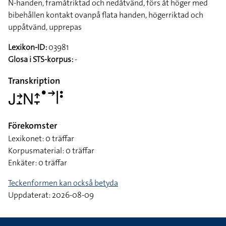
N-handen, framåtriktad och nedåtvänd, förs åt höger med
bibehållen kontakt ovanpå flata handen, högerriktad och
uppåtvänd, upprepas
Lexikon-ID:
03981
Glosa i STS-korpus:
-
Transkription
􌤢􌥔􌤸􌥌􌤴􌥙􌤟􌥣􌥼􌥻
Förekomster
Lexikonet: 0 träffar
Korpusmaterial: 0 träffar
Enkäter: 0 träffar
Teckenformen kan också betyda
Uppdaterat: 2026-08-09