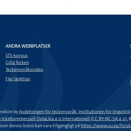
ANDRA WEBBPLATSER
STS-korpus
Gilla Tecken
Teckenspråksvideo
Fler länktips
exikon by
Avdelningen för teckenspråk, Institutionen för lingvisti
keKommersiell-DelaLika 4.0 Internationell (CC BY-NC-SA 4.0).
B
töver denna licens kan vara tillgängligt på
https://www.su.se/fors