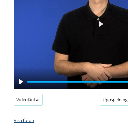
Play
Play
Videolänkar
Uppspelning
Visa foton