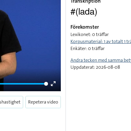
Transkription
#(lada)
Förekomster
Lexikonet: 0 träffar
Korpusmaterial: 1 av totalt 1 tr
Enkäter: 0 träffar
Andra tecken med samma bet
Uppdaterat: 2026-08-08
Enter
fullscreen
shastighet
Repetera video