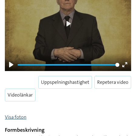
Play
Play
Enter
fulls
Uppspelningshastighet
Repetera video
Videolänkar
Visa foton
Formbeskrivning