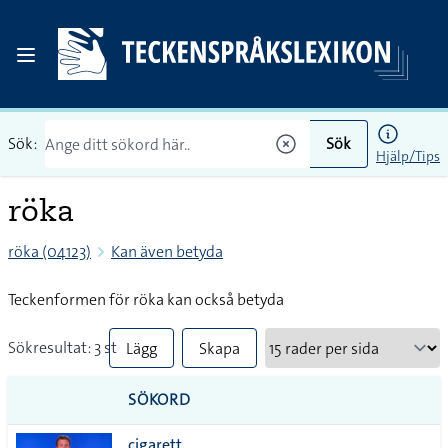
Sök:
Sök
Hjälp/Tips
röka
röka (04123)
Kan även betyda
Teckenformen för röka kan också betyda
Sökresultat: 3 st
Lägg
Skapa
till
PDF
SÖKORD
alla i
cigarett