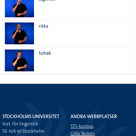
lista
röka
tobak
STOCKHOLMS UNIVERSITET
ANDRA WEBBPLATSER
Inst. för lingvistik
STS-korpus
SE-106 91 Stockholm
Gilla Tecken