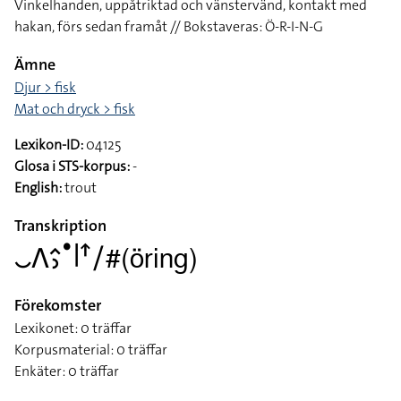
Vinkelhanden, uppåtriktad och vänstervänd, kontakt med
hakan, förs sedan framåt // Bokstaveras: Ö-R-I-N-G
Ämne
Djur > fisk
Mat och dryck > fisk
Lexikon-ID:
04125
Glosa i STS-korpus:
-
English:
trout
Transkription
􌤛􌤣􌤵􌤶􌤟􌥼􌦃􌥠#(öring)
Förekomster
Lexikonet: 0 träffar
Korpusmaterial: 0 träffar
Enkäter: 0 träffar