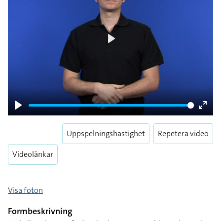
Play
Play
Enter
fulls
Uppspelningshastighet
Repetera video
Videolänkar
Visa foton
Formbeskrivning