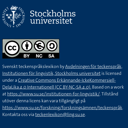
Svenskt teckenspråkslexikon by
Avdelningen för teckenspråk,
Institutionen för lingvistik, Stockholms universitet
is licensed
under a
Creative Commons Erkännande-IckeKommersiell-
DelaLika 4.0 Internationell (CC BY-NC-SA 4.0).
Based on a work
at
https://www.su.se/institutionen-for-lingvistik/
. Tillstånd
utöver denna licens kan vara tillgängligt på
https://www.su.se/forskning/forskningsämnen/teckenspråk
.
Kontakta oss via
teckenlexikon@ling.su.se
.