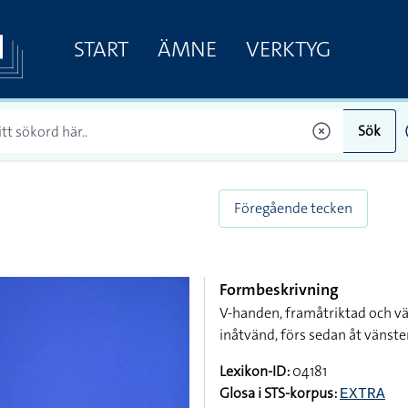
START
ÄMNE
VERKTYG
Sök
Föregående tecken
Formbeskrivning
V-handen, framåtriktad och v
inåtvänd, förs sedan åt vänste
Lexikon-ID:
04181
Glosa i STS-korpus:
EXTRA