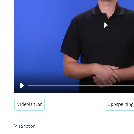
Play
Play
Videolänkar
Uppspelning
Visa foton