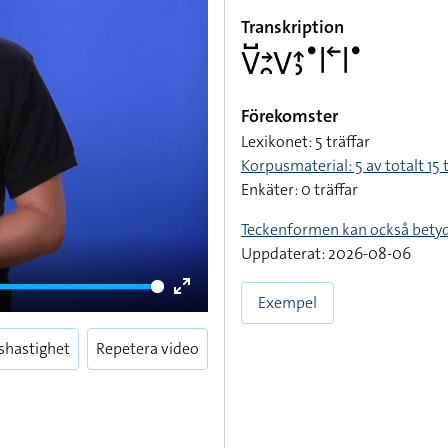
Transkription
􌤭􌤹􌥔􌥘􌤭􌤴􌤶􌤟􌥼􌥢􌥼􌤟
Förekomster
Lexikonet: 5 träffar
Korpusmaterial: 5 av totalt 15 
Enkäter: 0 träffar
Teckenformen kan också bety
Uppdaterat: 2026-08-06
Exempel
Enter
fullscreen
shastighet
Repetera video