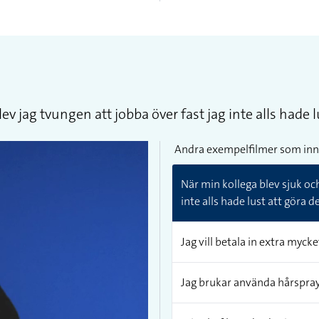
 jag tvungen att jobba över fast jag inte alls hade lu
Andra exempelfilmer som inn
När min kollega blev sjuk oc
inte alls hade lust att göra de
Jag vill betala in extra mycket
Jag brukar använda hårspray 