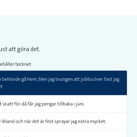
st att göra det.
ehåller tecknet
h behövde gå hem, blev jag tvungen att jobba över fast jag
t.
 skatt för då får jag pengar tillbaka i juni.
ibland och när det är fest sprayar jag extra mycket.