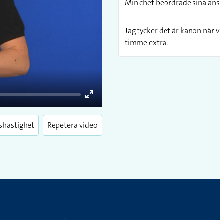
Min chef beordrade sina anst
Jag tycker det är kanon när v
timme extra.
Enter
fullscreen
shastighet
Repetera video