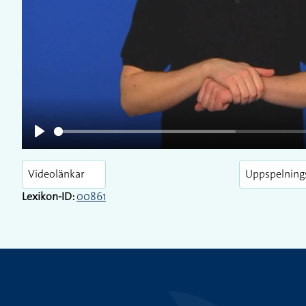
Play
Play
Videolänkar
Uppspelning
Lexikon-ID:
00861