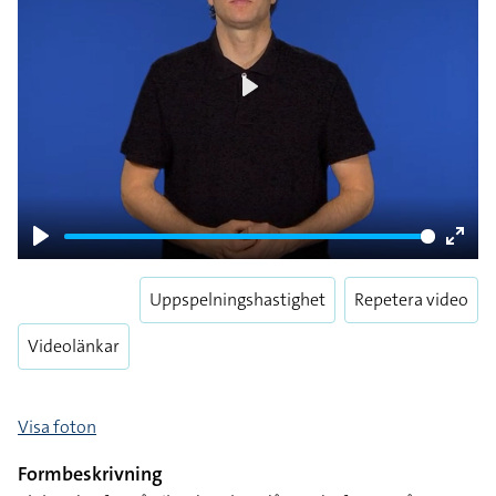
Play
Play
Enter
fulls
Uppspelningshastighet
Repetera video
Videolänkar
Visa foton
Formbeskrivning