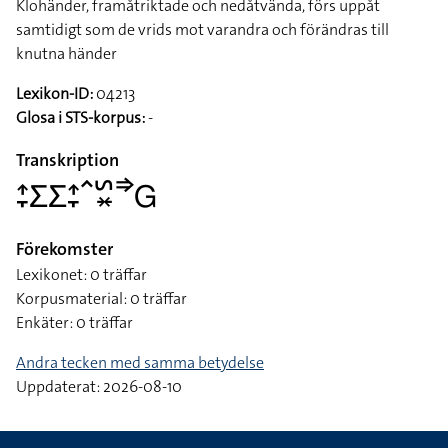
Klohänder, framåtriktade och nedåtvända, förs uppåt
samtidigt som de vrids mot varandra och förändras till
knutna händer
Lexikon-ID:
04213
Glosa i STS-korpus:
-
Transkription
􌤴􌥙􌤥􌤥􌤴􌥙􌥦􌥲􌦂􌦆􌤦
Förekomster
Lexikonet: 0 träffar
Korpusmaterial: 0 träffar
Enkäter: 0 träffar
Andra tecken med samma betydelse
Uppdaterat: 2026-08-10