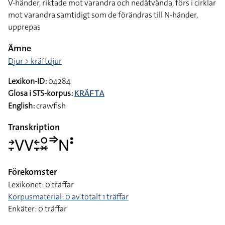
V-händer, riktade mot varandra och nedåtvända, förs i cirklar
mot varandra samtidigt som de förändras till N-händer,
upprepas
Ämne
Djur > kräftdjur
Lexikon-ID:
04284
Glosa i STS-korpus:
KRÄFTA
English:
crawfish
Transkription
􌥔􌥙􌤭􌤭􌥓􌥙􌥰􌦂􌦆􌥌􌥻
Förekomster
Lexikonet: 0 träffar
Korpusmaterial: 0 av totalt 1 träffar
Enkäter: 0 träffar