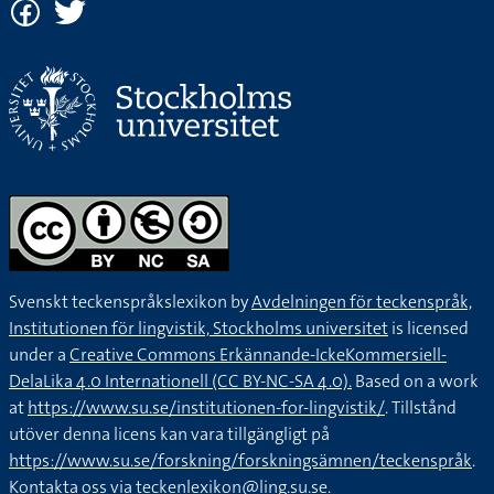
Svenskt teckenspråkslexikon by
Avdelningen för teckenspråk,
Institutionen för lingvistik, Stockholms universitet
is licensed
under a
Creative Commons Erkännande-IckeKommersiell-
DelaLika 4.0 Internationell (CC BY-NC-SA 4.0).
Based on a work
at
https://www.su.se/institutionen-for-lingvistik/
. Tillstånd
utöver denna licens kan vara tillgängligt på
https://www.su.se/forskning/forskningsämnen/teckenspråk
.
Kontakta oss via
teckenlexikon@ling.su.se
.