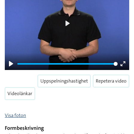
Play
Play
Enter
fulls
Uppspelningshastighet
Repetera video
Videolänkar
Visa foton
Formbeskrivning