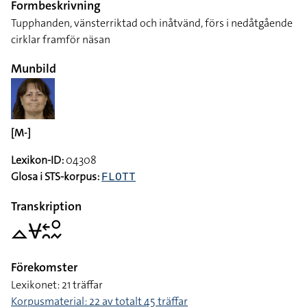
Formbeskrivning
Tupphanden, vänsterriktad och inåtvänd, förs i nedåtgående
cirklar framför näsan
Munbild
[M-]
Lexikon-ID:
04308
Glosa i STS-korpus:
FLOTT
Transkription
􌤼􌤮􌥓􌥘􌥰􌦌
Förekomster
Lexikonet: 21 träffar
Korpusmaterial: 22 av totalt 45 träffar