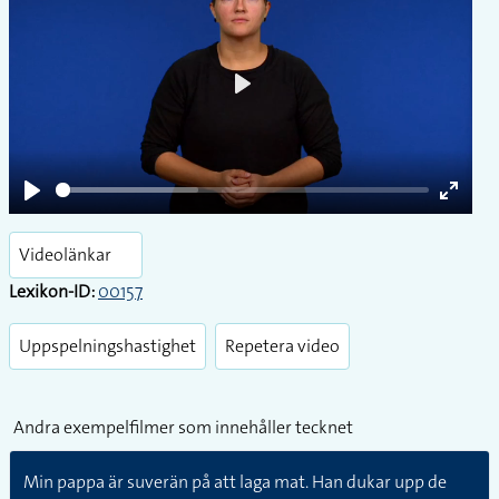
Play
Play
Enter
fullsc
Videolänkar
Lexikon-ID:
00157
Uppspelningshastighet
Repetera video
Andra exempelfilmer som innehåller tecknet
Min pappa är suverän på att laga mat. Han dukar upp de