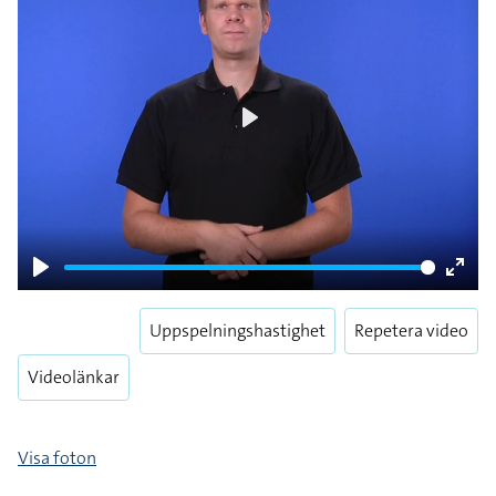
Play
Play
Enter
fulls
Uppspelningshastighet
Repetera video
Videolänkar
Visa foton