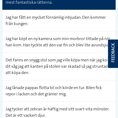
mest fantastiska rätterna.
Jag har fått en mycket förnämlig inbjudan. Den kommer
från kungen.
Jag har köpt en ny kamera som min morbror tittade på när
han kom. Han tyckte att den var fin och blev lite avundsjuk.
FEEDBACK
Det fanns en snygg stol som jag ville köpa men när jag kom
dit såg jag att kanten på stolen var skadad så jag struntade i
att köpa den.
Jag lånade pappas flotta bil och körde en tur. Bilen fick
repor i lacken och det grämer mig.
Jag tycker att zebran är häftig med sitt svart-vita mönster.
Det är ett vackert djur.