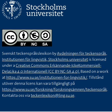
Jag var på ett museum där det fanns många gamla föremål,
vackra svärd och smycken från förr.
På auktionen sälj alltid väldigt fina saker.
De två klädbutikerna som ligger mittemot varandra har
båda väldigt fina kläder, men den ena butiken har mycket
billigare priser.
Svenskt teckenspråkslexikon by
Avdelningen för teckenspråk,
Institutionen för lingvistik, Stockholms universitet
is licensed
under a
Creative Commons Erkännande-IckeKommersiell-
Oj, vilken tjusig bil du har.
DelaLika 4.0 Internationell (CC BY-NC-SA 4.0).
Based on a work
at
https://www.su.se/institutionen-for-lingvistik/
. Tillstånd
Martin är bara ute efter pengar, brudar och snygga bilar.
utöver denna licens kan vara tillgängligt på
Ingenting annat!
https://www.su.se/forskning/forskningsämnen/teckenspråk
.
Kontakta oss via
teckenlexikon@ling.su.se
.
Jag grämde mig verkligen när jag hade lånat flotta pappas
bil och råkade skrapa lacken på bilen.