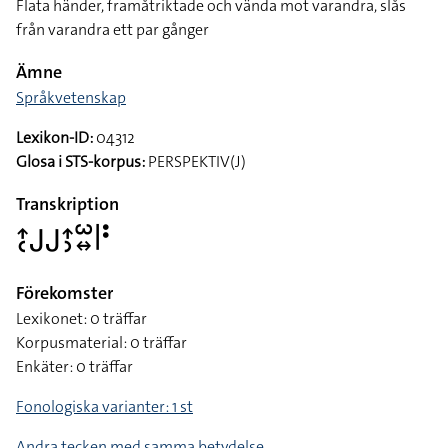
Flata händer, framåtriktade och vända mot varandra, slås
från varandra ett par gånger
Ämne
Språkvetenskap
Lexikon-ID:
04312
Glosa i STS-korpus:
PERSPEKTIV(J)
Transkription
􌤴􌥗􌤢􌤢􌤴􌤶􌥱􌦉􌥼􌥻
Förekomster
Lexikonet: 0 träffar
Korpusmaterial: 0 träffar
Enkäter: 0 träffar
Fonologiska varianter: 1 st
Andra tecken med samma betydelse