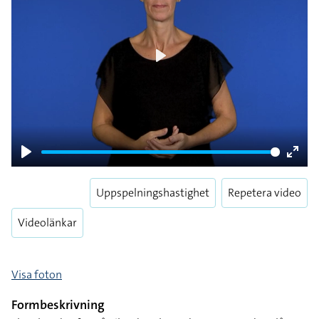
Play
Play
Enter
fulls
Uppspelningshastighet
Repetera video
Videolänkar
Visa foton
Formbeskrivning