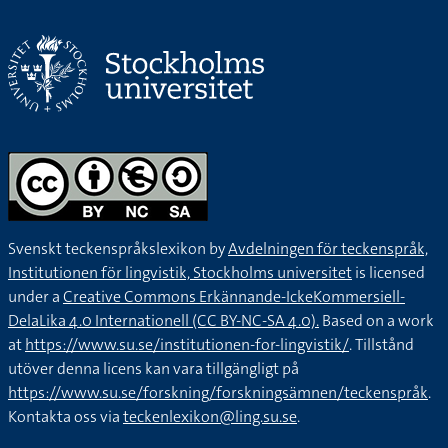
Svenskt teckenspråkslexikon by
Avdelningen för teckenspråk,
Institutionen för lingvistik, Stockholms universitet
is licensed
under a
Creative Commons Erkännande-IckeKommersiell-
DelaLika 4.0 Internationell (CC BY-NC-SA 4.0).
Based on a work
at
https://www.su.se/institutionen-for-lingvistik/
. Tillstånd
utöver denna licens kan vara tillgängligt på
https://www.su.se/forskning/forskningsämnen/teckenspråk
.
Kontakta oss via
teckenlexikon@ling.su.se
.