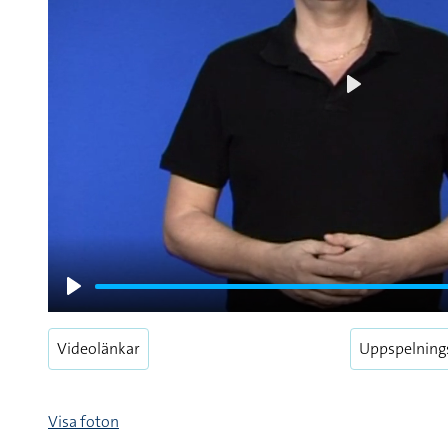
Play
Play
Videolänkar
Uppspelning
Visa foton