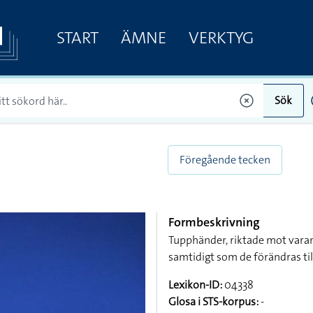
START
ÄMNE
VERKTYG
Sök
Föregående tecken
Formbeskrivning
Tupphänder, riktade mot vara
samtidigt som de förändras ti
Lexikon-ID:
04338
Glosa i STS-korpus:
-