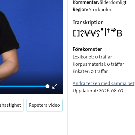
Kommentar:
ålderdomligt
Region:
Stockholm
Transkription
􌤓􌤵􌥗􌤮􌤮􌤵􌤶􌤟􌥼􌦃􌦆􌤧
Förekomster
Lexikonet: 0 träffar
Korpusmaterial: 0 träffar
Enkäter: 0 träffar
Andra tecken med samma bet
Uppdaterat: 2026-08-07
Enter
fullscreen
shastighet
Repetera video