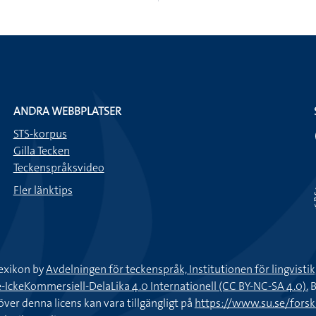
ANDRA WEBBPLATSER
STS-korpus
Gilla Tecken
Teckenspråksvideo
Fler länktips
exikon by
Avdelningen för teckenspråk, Institutionen för lingvisti
keKommersiell-DelaLika 4.0 Internationell (CC BY-NC-SA 4.0).
B
töver denna licens kan vara tillgängligt på
https://www.su.se/fors