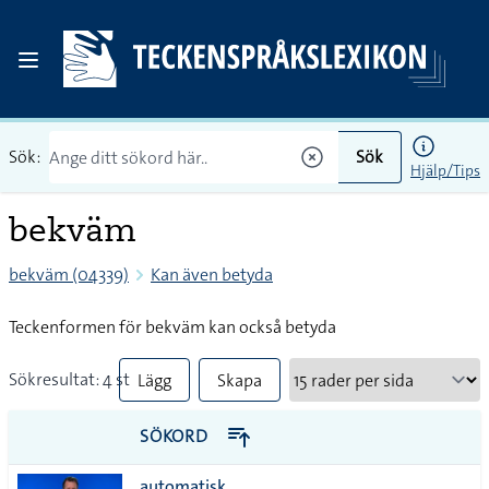
Sök:
Sök
Hjälp/Tips
bekväm
bekväm (04339)
Kan även betyda
Teckenformen för bekväm kan också betyda
Sökresultat: 4 st
Lägg
Skapa
till
PDF
SÖKORD
alla i
automatisk