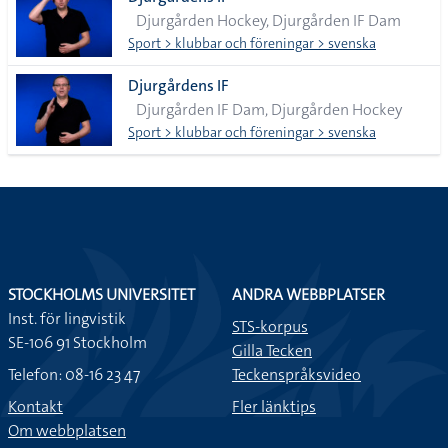
lista
Djurgården Hockey, Djurgården IF Dam
Sport > klubbar och föreningar > svenska
Djurgårdens IF
Djurgården IF Dam, Djurgården Hockey
Sport > klubbar och föreningar > svenska
STOCKHOLMS UNIVERSITET
ANDRA WEBBPLATSER
Inst. för lingvistik
STS-korpus
SE-106 91 Stockholm
Gilla Tecken
Telefon: 08-16 23 47
Teckenspråksvideo
Kontakt
Fler länktips
Om webbplatsen