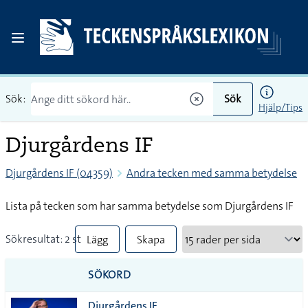
Sök:
Sök
Hjälp/Tips
Djurgårdens IF
Djurgårdens IF (04359)
Andra tecken med samma betydelse
Lista på tecken som har samma betydelse som Djurgårdens IF
Sökresultat: 2 st
Lägg
Skapa
till
PDF
SÖKORD
alla i
Djurgårdens IF