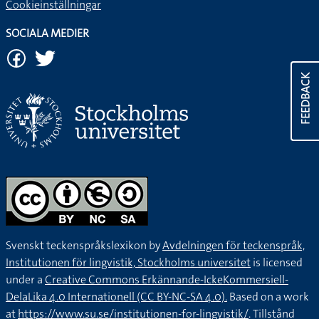
Cookieinställningar
SOCIALA MEDIER
FEEDBACK
Svenskt teckenspråkslexikon by
Avdelningen för teckenspråk,
Institutionen för lingvistik, Stockholms universitet
is licensed
under a
Creative Commons Erkännande-IckeKommersiell-
DelaLika 4.0 Internationell (CC BY-NC-SA 4.0).
Based on a work
at
https://www.su.se/institutionen-for-lingvistik/
. Tillstånd