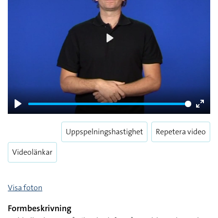
Play
Play
Enter
fulls
Uppspelningshastighet
Repetera video
Videolänkar
Visa foton
Formbeskrivning