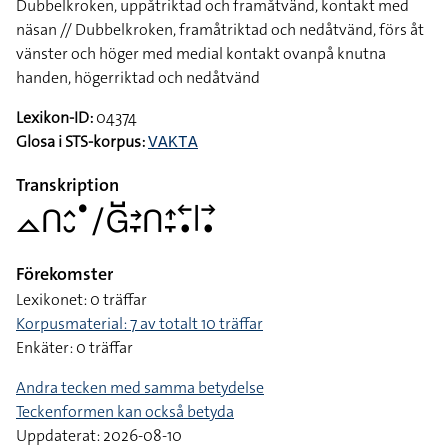
Dubbelkroken, uppåtriktad och framåtvänd, kontakt med
näsan // Dubbelkroken, framåtriktad och nedåtvänd, förs åt
vänster och höger med medial kontakt ovanpå knutna
handen, högerriktad och nedåtvänd
Lexikon-ID:
04374
Glosa i STS-korpus:
VAKTA
Transkription
􌤼􌤽􌤵􌤷􌤟􌥠􌤦􌤹􌥔􌥙􌤽􌤴􌥙􌥢􌥡􌥼􌥣􌥡
Förekomster
Lexikonet: 0 träffar
Korpusmaterial: 7 av totalt 10 träffar
Enkäter: 0 träffar
Andra tecken med samma betydelse
Teckenformen kan också betyda
Uppdaterat: 2026-08-10