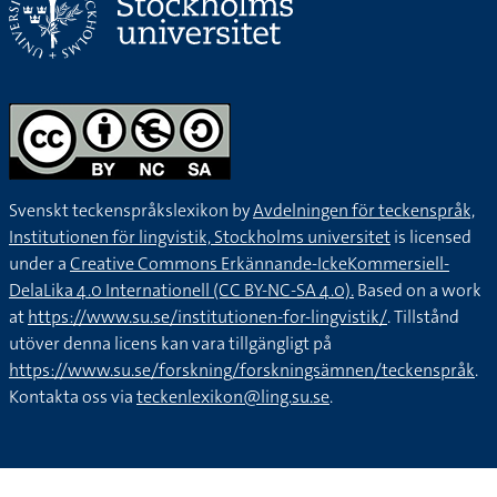
Svenskt teckenspråkslexikon by
Avdelningen för teckenspråk,
Institutionen för lingvistik, Stockholms universitet
is licensed
under a
Creative Commons Erkännande-IckeKommersiell-
DelaLika 4.0 Internationell (CC BY-NC-SA 4.0).
Based on a work
at
https://www.su.se/institutionen-for-lingvistik/
. Tillstånd
utöver denna licens kan vara tillgängligt på
https://www.su.se/forskning/forskningsämnen/teckenspråk
.
Kontakta oss via
teckenlexikon@ling.su.se
.