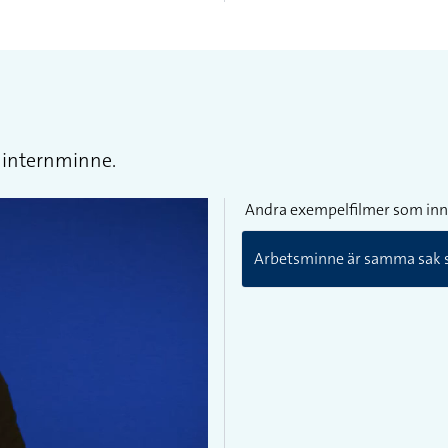
 internminne.
Andra exempelfilmer som inn
Arbetsminne är samma sak 