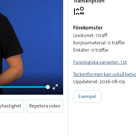
Transkription
􌤱􌤵􌥘􌥰􌦉
Förekomster
Lexikonet: 1 träff
Korpusmaterial: 0 träffar
Enkäter: 0 träffar
Fonologiska varianter: 1 st
Teckenformen kan också bety
Uppdaterat: 2026-08-09
Enter
Exempel
fullscreen
shastighet
Repetera video