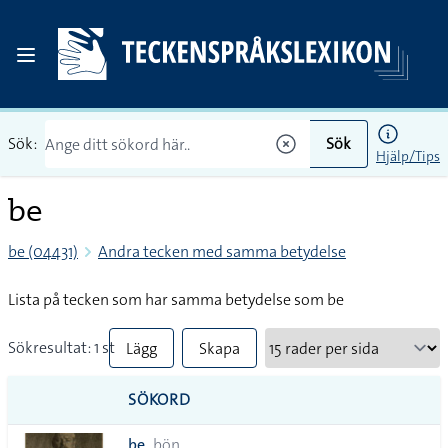
Sök:
Sök
Hjälp/Tips
be
be (04431)
Andra tecken med samma betydelse
Lista på tecken som har samma betydelse som be
Sökresultat: 1 st
Lägg
Skapa
till
PDF
SÖKORD
alla i
be
bön