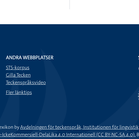
ANDRA WEBBPLATSER
STS-korpus
Gilla Tecken
Teckenspråksvideo
Fler länktips
exikon by
Avdelningen för teckenspråk, Institutionen för lingvisti
keKommersiell-DelaLika 4.0 Internationell (CC BY-NC-SA 4.0).
B