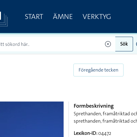
START
ÄMNE
VERKTYG
Sök
Föregående tecken
Formbeskrivning
Sprethanden, framåtriktad oc
sprethanden, framåtriktad oc
Lexikon-ID:
04472