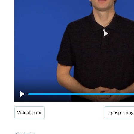
Play
Play
Videolänkar
Uppspelning