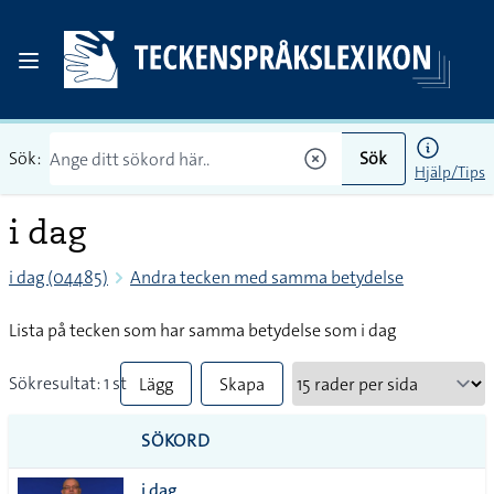
Sök:
Sök
Hjälp/Tips
i dag
i dag (04485)
Andra tecken med samma betydelse
Lista på tecken som har samma betydelse som i dag
Sökresultat: 1 st
Lägg
Skapa
till
PDF
SÖKORD
alla i
i dag