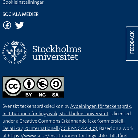
Cookieinställningar
SOCIALA MEDIER
FEEDBACK
Svenskt teckenspråkslexikon by
Avdelningen för teckenspråk,
Institutionen för lingvistik, Stockholms universitet
is licensed
under a
Creative Commons Erkännande-IckeKommersiell-
DelaLika 4.0 Internationell (CC BY-NC-SA 4.0).
Based on a work
at
https://www.su.se/institutionen-for-lingvistik/
. Tillstånd