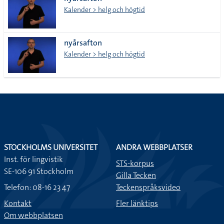
lista
Kalender > helg och högtid
nyårsafton
Kalender > helg och högtid
STOCKHOLMS UNIVERSITET
ANDRA WEBBPLATSER
Inst. för lingvistik
STS-korpus
SE-106 91 Stockholm
Gilla Tecken
Telefon: 08-16 23 47
Teckenspråksvideo
Kontakt
Fler länktips
Om webbplatsen