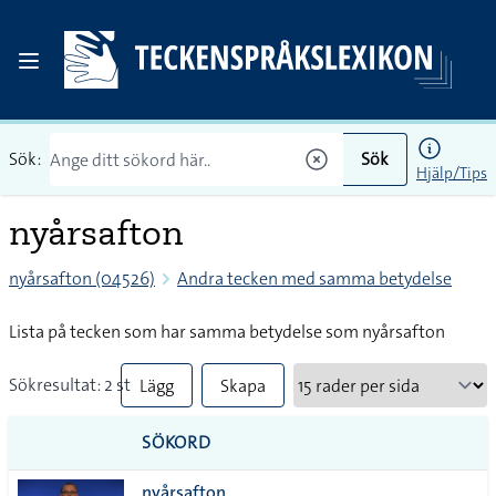
Sök:
Sök
Hjälp/Tips
nyårsafton
nyårsafton (04526)
Andra tecken med samma betydelse
Lista på tecken som har samma betydelse som nyårsafton
Sökresultat: 2 st
Lägg
Skapa
till
PDF
SÖKORD
alla i
nyårsafton