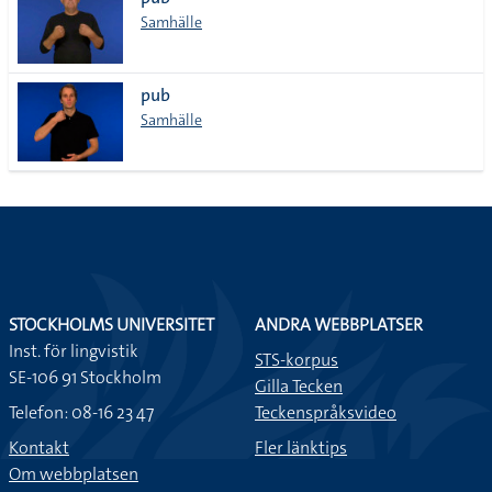
lista
Samhälle
pub
Samhälle
STOCKHOLMS UNIVERSITET
ANDRA WEBBPLATSER
Inst. för lingvistik
STS-korpus
SE-106 91 Stockholm
Gilla Tecken
Telefon: 08-16 23 47
Teckenspråksvideo
Kontakt
Fler länktips
Om webbplatsen