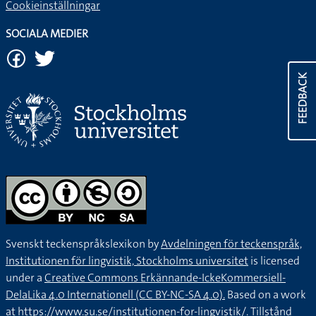
Cookieinställningar
SOCIALA MEDIER
FEEDBACK
Svenskt teckenspråkslexikon by
Avdelningen för teckenspråk,
Institutionen för lingvistik, Stockholms universitet
is licensed
under a
Creative Commons Erkännande-IckeKommersiell-
DelaLika 4.0 Internationell (CC BY-NC-SA 4.0).
Based on a work
at
https://www.su.se/institutionen-for-lingvistik/
. Tillstånd