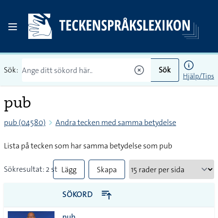
Sök:
Sök
Hjälp/Tips
pub
pub (04580)
Andra tecken med samma betydelse
Lista på tecken som har samma betydelse som pub
Sökresultat: 2 st
Lägg
Skapa
till
PDF
SÖKORD
alla i
pub