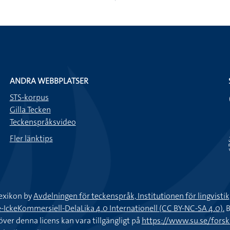
ANDRA WEBBPLATSER
STS-korpus
Gilla Tecken
Teckenspråksvideo
Fler länktips
exikon by
Avdelningen för teckenspråk, Institutionen för lingvisti
keKommersiell-DelaLika 4.0 Internationell (CC BY-NC-SA 4.0).
B
töver denna licens kan vara tillgängligt på
https://www.su.se/fors