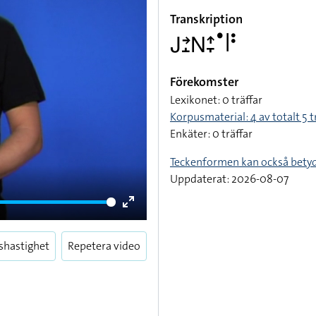
Transkription
􌤢􌥔􌤸􌥌􌤴􌥙􌤟􌥼􌥻
Förekomster
Lexikonet: 0 träffar
Korpusmaterial: 4 av totalt 5 t
Enkäter: 0 träffar
Teckenformen kan också bety
Uppdaterat: 2026-08-07
Enter
fullscreen
shastighet
Repetera video