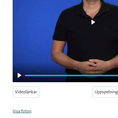
Play
Play
Videolänkar
Uppspelning
Visa foton