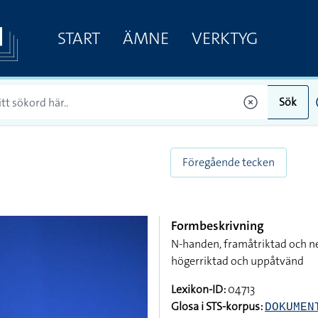
START
ÄMNE
VERKTYG
Sök
Föregående tecken
Formbeskrivning
N-handen, framåtriktad och n
högerriktad och uppåtvänd
Lexikon-ID:
04713
Glosa i STS-korpus:
DOKUMEN