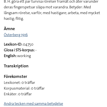
B. H. göra ett par turvisa rörelser framåt och åter varunder
deras fingerspetsar släpa mot varandra. Betyder: Med
långsam rörelse, varför, med hastigare; arbeta, med mycket
hastig; flitig.
Ämne
Österberg 1916
Lexikon-ID:
04750
Glosa i STS-korpus:
-
English:
working
Transkription
Förekomster
Lexikonet: 0 träffar
Korpusmaterial: 0 träffar
Enkäter: 0 träffar
Andra tecken med samma betydelse