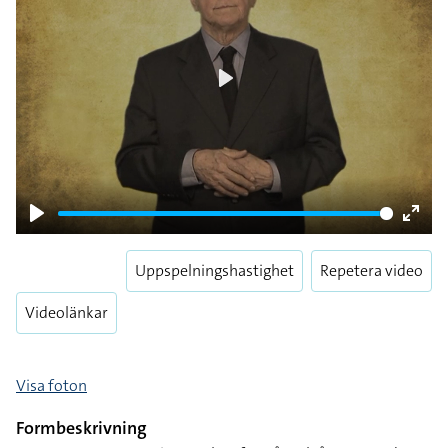
Play
Play
Enter
fulls
Uppspelningshastighet
Repetera video
Videolänkar
Visa foton
Formbeskrivning