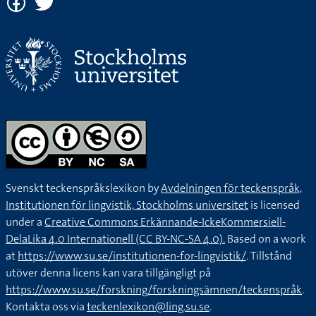
Svenskt teckenspråkslexikon by
Avdelningen för teckenspråk,
Institutionen för lingvistik, Stockholms universitet
is licensed
under a
Creative Commons Erkännande-IckeKommersiell-
DelaLika 4.0 Internationell (CC BY-NC-SA 4.0).
Based on a work
at
https://www.su.se/institutionen-for-lingvistik/
. Tillstånd
utöver denna licens kan vara tillgängligt på
https://www.su.se/forskning/forskningsämnen/teckenspråk
.
Kontakta oss via
teckenlexikon@ling.su.se
.