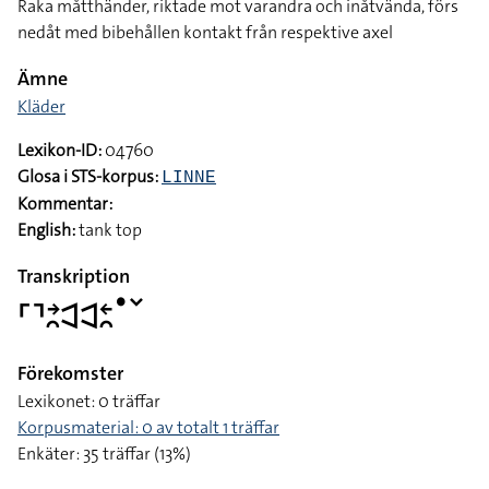
Raka måtthänder, riktade mot varandra och inåtvända, förs
nedåt med bibehållen kontakt från respektive axel
Ämne
Kläder
Lexikon-ID:
04760
Glosa i STS-korpus:
LINNE
Kommentar:
English:
tank top
Transkription
􌤠􌥔􌥘􌥉􌥉􌥓􌥘􌤟􌥧
Förekomster
Lexikonet: 0 träffar
Korpusmaterial: 0 av totalt 1 träffar
Enkäter: 35 träffar (13%)