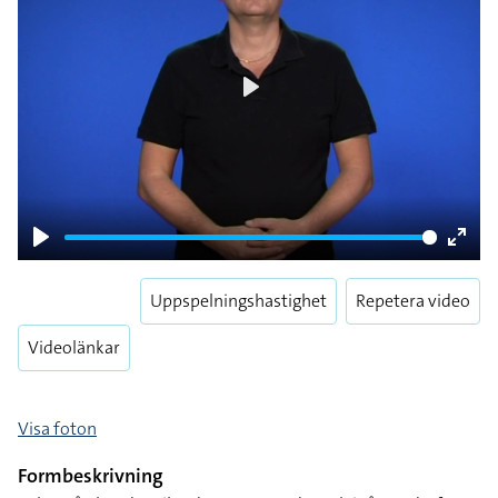
Play
Play
Enter
fulls
Uppspelningshastighet
Repetera video
Videolänkar
Visa foton
Formbeskrivning