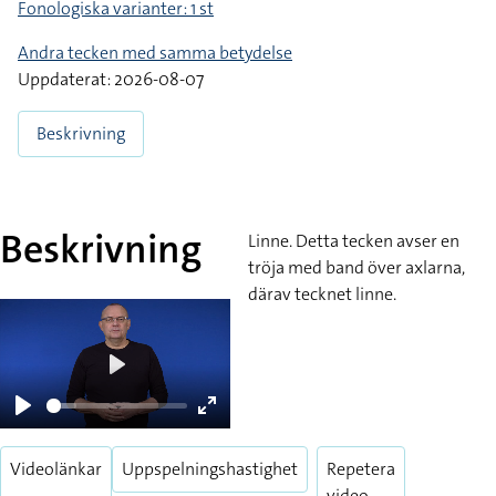
Fonologiska varianter: 1 st
Andra tecken med samma betydelse
Uppdaterat: 2026-08-07
Beskrivning
Beskrivning
Linne. Detta tecken avser en
tröja med band över axlarna,
därav tecknet linne.
Play
Play
Enter
fullscreen
Videolänkar
Uppspelningshastighet
Repetera
video